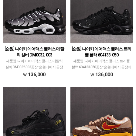
[순원] 나이키 에어맥스 플러스 메탈
[순원] 나이키 에어맥스 플러스 트리
릭 실버 DM0032-003
플 블랙 604133-050
제품명 :나이키 에어맥스 플러스 메탈릭
제품명 :나이키 에어맥스 플러스 트리플
실버 DM0032-003공장 :순원메이저 공장
블랙 604133-050공장 :순원메이저 공장에
에서 취급되지 않는 개체 좋은 제품만 선
서 취급되지 않는 개체 좋은 제품만 선별
136,000
136,000
별했습니다.제품 퀄리티는 1~2티어급으
했습니다.제품 퀄리티는 1~2티어급으로
로 분류되며 일부 모델은 메이저 공장보다
분류되며 일부 모델은 메이저 공장보다 더
더 좋은 개체…
좋은 개체…