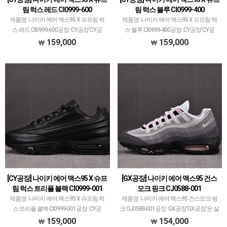
림 럭스 레드 CI0999-600
림 럭스 블루 CI0999-400
제품명 :나이키 에어 맥스95 X 슈프림 럭
제품명 :나이키 에어 맥스95 X 슈프림 럭
스 레드 CI0999-600공장 :CY공장'CY공
스 블루 CI0999-400공장 :CY공장'CY공
장'은 다양한 브랜드 취급하고 있습니다.
장'은 다양한 브랜드 취급하고 있습니다.
159,000
159,000
퀄리티는 1~1.5티어급으로 평균~이상입
퀄리티는 1~1.5티어급으로 평균~이상입
니다.주로 럭셔리 계열 스니커즈가 많은데
니다.주로 럭셔리 계열 스니커즈가 많은데
그 외…
그 외…
[CY공장] 나이키 에어 맥스95 X 슈프
[GX공장] 나이키 에어 맥스95 건스
림 럭스 트리플 블랙 CI0999-001
모크 핑크 CJ0588-001
제품명 :나이키 에어 맥스95 X 슈프림 럭
제품명 :나이키 에어 맥스95 건스모크 핑
스 트리플 블랙 CI0999-001공장 :CY공
크 CJ0588-001공장 :GX공장'GX공장'은 살
장'CY공장'은 다양한 브랜드 취급하고 있
로몬 메인으로하여 다양한 브랜드 취급되
159,000
154,000