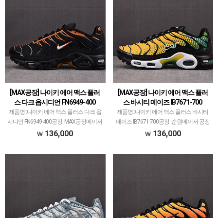
[MAX공장] 나이키 에어 맥스 플러
[MAX공장] 나이키 에어 맥스 플러
스 다크 옵시디언 FN6949-400
스 바시티 메이즈 IB7671-700
제품명 :나이키 에어 맥스 플러스 다크 옵
제품명 :나이키 에어 맥스 플러스 바시티
시디언 FN6949-400공장 :MAX공장메이저
메이즈 IB7671-700공장 :순원메이저 공장
공장에서 취급되지 않는 개체 좋은 제품만
에서 취급되지 않는 개체 좋은 제품만 선
136,000
136,000
선별했습니다.제품 퀄리티는 1~2티어급
별했습니다.제품 퀄리티는 1~2티어급으
으로 분류되며 일부 모델은 메이저 공장보
로 분류되며 일부 모델은 메이저 공장보다
다 더 …
더 좋은 …