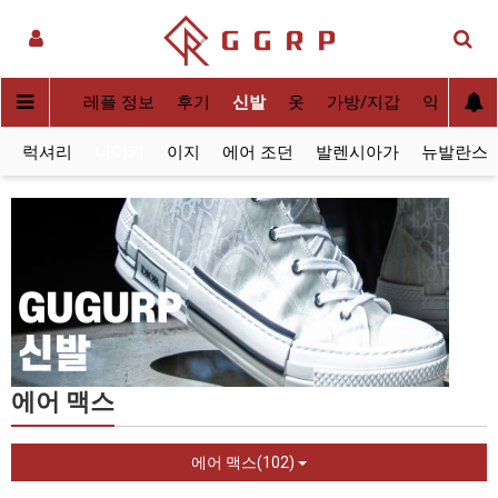
실사[QC]
레플 정보
후기
신발
옷
가방/지갑
악세사리
럭셔리
나이키
이지
에어 조던
발렌시아가
뉴발란스
에어 맥스
에어 맥스(102)