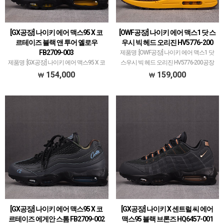
[GX공장] 나이키 에어 맥스95 X 코
[OWF공장] 나이키 에어 맥스1 닷 스
르테이즈 블랙 앤 투어 옐로우
우시 빅 헤드 오리진 HV5776-200
FB2709-003
제품명 :[OWF공장] 나이키 에어 맥스1 닷
제품명 :[GX공장] 나이키 에어 맥스95 X 코
스우시 빅 헤드 오리진 HV5776-200공장
르테이즈 블랙 앤 투어 옐로우 FB2709-
:OWF공장'OWF공장'은 나이키x오프화이
154,000
159,000
003공장 :GX공장'GX공장'은 살로몬 메인
트 콜라보 전문으로하여다양한 모델도 취
으로하여 다양한 브랜드 취급되고 있습니
급되고 있습니다.국내외 인기 많은 공장이
다.타 공장에서 취급되지 않는 모델들이
며 …
꽤…
[GX공장] 나이키 에어 맥스95 X 코
[GX공장] 나이키 X 센트럴 씨 에어
르테이즈 에게안 스톰 FB2709-002
맥스95 블랙 브론즈 HQ6457-001