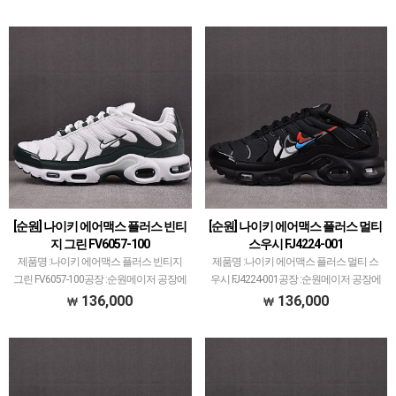
습니다.퀄리티는 1~1.5티어급으로 평균~
고 있습니다.타 공장에서 취급되지 않는
이상입니다.주로 럭셔리 계열 스니커즈가
모델들이 꽤 많아 유니크한 공장이며그만
많은…
큼 신발…
[순원] 나이키 에어맥스 플러스 빈티
[순원] 나이키 에어맥스 플러스 멀티
지 그린 FV6057-100
스우시 FJ4224-001
제품명 :나이키 에어맥스 플러스 빈티지
제품명 :나이키 에어맥스 플러스 멀티 스
그린 FV6057-100공장 :순원메이저 공장에
우시 FJ4224-001공장 :순원메이저 공장에
서 취급되지 않는 개체 좋은 제품만 선별
서 취급되지 않는 개체 좋은 제품만 선별
136,000
136,000
했습니다.제품 퀄리티는 1~2티어급으로
했습니다.제품 퀄리티는 1~2티어급으로
분류되며 일부 모델은 메이저 공장보다 더
분류되며 일부 모델은 메이저 공장보다 더
좋은 개체…
좋은 개체…