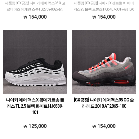
제품명 :[GX공장] 나이키 에어 맥스95 X 코
제품명 :[GX공장] 나이키 X 센트럴 씨 에어
르테이즈 에게안 스톰 FB2709-002공장
맥스95 블랙 브론즈 HQ6457-001공장 :GX
:GX공장'GX공장'은 살로몬 메인으로하여
공장'GX공장'은 살로몬 메인으로하여 다
154,000
154,000
다양한 브랜드 취급되고 있습니다.타 공장
양한 브랜드 취급되고 있습니다.타 공장에
에서 취급되지 않는 모델들이 꽤 많아 유…
서 취급되지 않는 모델들이 꽤 많아 유…
나이키 에어 맥스 X 꼼데가르송 플
[GX공장] 나이키 에어맥스95 OG 솔
러스 TL 2.5 블랙 화이트 HJ6539-
라 레드 2018 AT2865-100
101
125,000
154,000