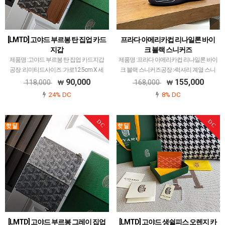
[LMTD] 고야드 부르봉 탄 집업 카드
프라다 아메리카컵 리나일론 바이
지갑
크 블랙 스니커즈
제품명 :고야드 부르봉 탄 집업 카드지갑
제품명 :프라다 아메리카컵 리나일론 바이
공장 :리미티드사이즈 :가로12.5cm X 세
크 블랙 스니커즈공장 :-럭셔리 계열 스니
로8.4cm X 폭1cm색상 :탄소재 :캔버스 앤
커즈는 메이저 공장에서 취급되는 모델 많
90,000
155,000
118,000
168,000
카프스킨고야드 레플 제품 중에서 개체 차
이 없습니다.그래서 전문적으로 취급하는
24% DC
8% DC
이 가장 최소화된 공장입니다.고야드에서
공장과제가 현지에서 직접 발품 팔으며 체
많이…
크하고 선별한 공…
DC
DC
[LMTD] 고야드 부르봉 그레이 집업
[LMTD] 고야드 생쉴피스 오렌지 카