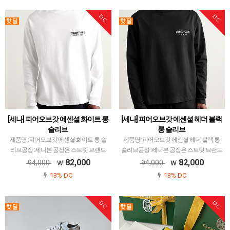
DC
DC
[세나] 피어오브갓 에센셜 화이트 롱
[세나] 피어오브갓 에센셜 헤더 블랙
슬리브
롱 슬리브
제품명 :피어오브갓 에센셜 화이트 롱 슬
제품명 :피어오브갓 에센셜 헤더 블랙 롱
리브공장 :세나본 공장은 스트릿 브랜드
슬리브공장 :세나본 공장은 스트릿 브랜드
피어오브갓을 메인으로 다양한 브랜드 취
피어오브갓을 메인으로 다양한 브랜드 취
82,000
82,000
94,000
94,000
급하고 있습니다.제픔 퀄리티는 전체적으
급하고 있습니다.제픔 퀄리티는 전체적으
13% DC
13% DC
로 1~1.5티어급으로 개체차이 최소화, zp
로 1~1.5티어급으로 개체차이 최소화, zp
와 따른 실루엣,…
와 따른 실루…
DC
DC