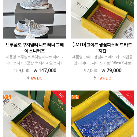
브루넬로 쿠치넬리 니트 러너 그레
[LMTD] 고야드 생쉴피스 레드 카드
이 스니커즈
지갑
제품명 :브루넬로 쿠치넬리 니트 러너 그
제품명 :고야드 생쉴피스 레드 카드지갑공
레이 스니커즈공장 :-럭셔리 계열 스니커
장 :리미티드사이즈 :가로10.5cm X 세로
즈는 메이저 공장에서 취급되는 모델 많이
7cm색상 :레드소재 :캔버스 앤카프스킨고
147,000
79,000
159,000
97,000
없습니다.그래서 전문적으로 취급하는 공
야드 레플 제품 중에서 개체 차이 가장 최
8% DC
19% DC
장과제가 현지에서 직접 발품 팔으며 체크
소화된 공장입니다.고야드에서 많이 사용
하고 선별한 공장만…
되는 PVC…
DC
DC