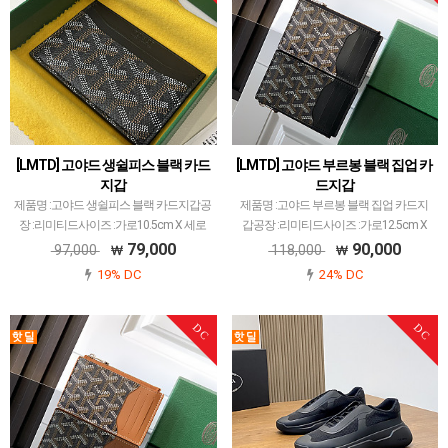
[LMTD] 고야드 생쉴피스 블랙 카드
[LMTD] 고야드 부르봉 블랙 집업 카
지갑
드지갑
제품명 :고야드 생쉴피스 블랙 카드지갑공
제품명 :고야드 부르봉 블랙 집업 카드지
장 :리미티드사이즈 :가로10.5cm X 세로
갑공장 :리미티드사이즈 :가로12.5cm X
7cm색상 :블랙소재 :캔버스 앤카프스킨고
세로8.4cm X 폭1cm색상 :블랙소재 :캔버
79,000
90,000
97,000
118,000
야드 레플 제품 중에서 개체 차이 가장 최
스 앤카프스킨고야드 레플 제품 중에서 개
19% DC
24% DC
소화된 공장입니다.고야드에서 많이 사용
체 차이 가장 최소화된 공장입니다.고야드
되는 PVC…
에서 …
DC
DC