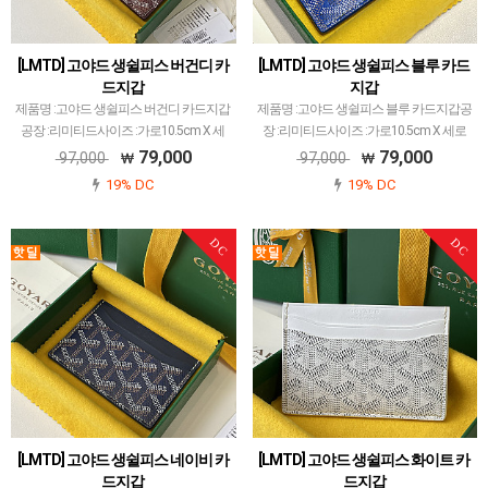
[LMTD] 고야드 생쉴피스 버건디 카
[LMTD] 고야드 생쉴피스 블루 카드
드지갑
지갑
제품명 :고야드 생쉴피스 버건디 카드지갑
제품명 :고야드 생쉴피스 블루 카드지갑공
공장 :리미티드사이즈 :가로10.5cm X 세
장 :리미티드사이즈 :가로10.5cm X 세로
로7cm색상 :버건디소재 :캔버스 앤카프스
7cm색상 :블루소재 :캔버스 앤카프스킨고
79,000
79,000
97,000
97,000
킨고야드 레플 제품 중에서 개체 차이 가
야드 레플 제품 중에서 개체 차이 가장 최
19% DC
19% DC
장 최소화된 공장입니다.고야드에서 많이
소화된 공장입니다.고야드에서 많이 사용
사용되는 P…
되는 PVC…
DC
DC
[LMTD] 고야드 생쉴피스 네이비 카
[LMTD] 고야드 생쉴피스 화이트 카
드지갑
드지갑