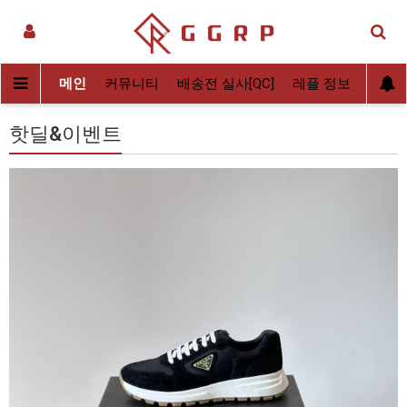
메인
커뮤니티
배송전 실사[QC]
레플 정보
후기
핫딜&이벤트