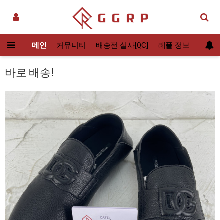
메인
커뮤니티
배송전 실사[QC]
레플 정보
후기
바로 배송!