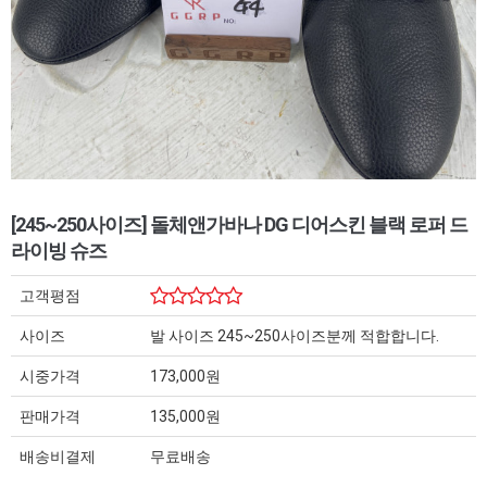
[245~250사이즈] 돌체앤가바나 DG 디어스킨 블랙 로퍼 드
라이빙 슈즈
고객평점
사이즈
발 사이즈 245~250사이즈분께 적합합니다.
시중가격
173,000원
판매가격
135,000원
배송비결제
무료배송