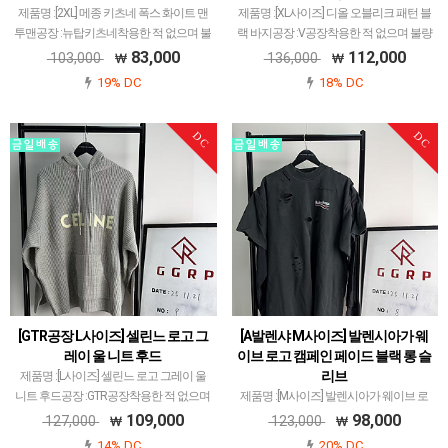
제품명 :[2XL] 메종 키츠네 폭스 화이트 맨
제품명 :[XL사이즈] 디올 오블리크 패턴 블
투맨공장 :뉴탑키츠네착용한 적 없으며 불
랙 바지공장 :V공장착용한 적 없으며 불량
량 하자없이 깔끔함 유지되고 있습니다.한
하자없이 깔끔함 유지되고 있습니다.다만
83,000
112,000
103,000
136,000
번도 착용한 적 없는 새 옷이며제품 사이
사이즈가 XL사이즈가 아닙니다.한 번도
19% DC
18% DC
즈는2XL기장76 가슴 단면62 어깨~소매
착용한 적 없는 새 옷이며실측은기장106
79 입…
허리 단…
DC
DC
[GTR공장 L사이즈] 셀린느 로고 그
[A발렌샤 M사이즈] 발렌시아가 웨
레이 울 니트 후드
이브 로고 캠페인 페이드 블랙 롱 슬
리브
제품명 :[L사이즈] 셀린느 로고 그레이 울
니트 후드공장 :GTR공장착용한 적 없으며
제품명 :[M사이즈] 발렌시아가 웨이브 로
불량 하자없이 깔끔함 유지되고 있습니다.
고 캠페인 페이드 블랙 롱 슬리브공장 : A
109,000
98,000
127,000
123,000
로고가 정교하지 않고 삐뚤삐뚤해 보이는
발렌샤발렌시아가 옷만 전문적으로 취급
14% DC
20% DC