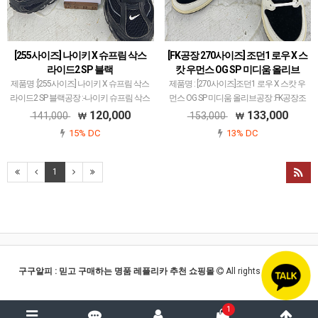
[255사이즈] 나이키 X 슈프림 삭스
[FK공장 270사이즈] 조던1 로우 X 스
라이드2 SP 블랙
캇 우먼스 OG SP 미디움 올리브
제품명 :[255사이즈] 나이키 X 슈프림 삭스
제품명 : [270사이즈]조던1 로우 X 스캇 우
라이드2 SP 블랙공장 :-나이키 슈프림 삭스
먼스 OG SP 미디움 올리브공장 :FK공장조
라이드2는 메이저 공장에서 취급되는 곳
던1 로우 트래비스 스캇 신발이 많은 공장
120,000
133,000
141,000
153,000
없습니다.그래서 이 신발에서 가장 돋보이
에서 취급되고 있는데개체차이 가장 최소
15% DC
13% DC
는 스프링 에어에 새겨진 레터링이긁혀있
화된 FK공장입니다.한 번도 착용한 적 없
거나…
는…
1
구구알피 : 믿고 구매하는 명품 레플리카 추천 쇼핑몰
All rights reserved.
1
1