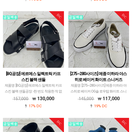
데 니트 소재에 부착된거여 zp도 이와 같
하는 곳입니다.옷 실루엣 그 자체는 zp와
습니다.한…
거의 같습니다.사용된 소재도 마찬가지구
요.다만 해당 …
DC
DC
[BQ공장] 에르메스 일렉트릭 카프
[275~280사이즈] 메종 미하라 야스
스킨 블랙 샌들
히로 베이커 화이트 스니커즈
제품명 :[BQ공장] 에르메스 일렉트릭 카프
제품명 :[275~280사이즈] 메종 미하라 야
스킨 블랙 샌들공장 :-한 번도 착용한 적 없
스히로 베이커 OG솔 로우탑 화이트 스니
는 새 신발입니다.불량 하자 일체 없었고
커즈공장 :-한 번도 착용한 적 없는 새 신발
130,000
117,000
157,000
145,000
깨끗함을 유지하고 있습니다.제품 사이즈
입니다.불량 하자 일체 없었고 깨끗함을
17% DC
19% DC
는 255사이즈입니다.주문시 당일 바로 발
유지하고 있습니다.제품 사이즈는 발 사이
송접수되…
즈 2…
DC
DC