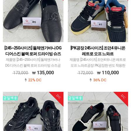
[245~250사이즈] 돌체앤가바나 DG
[PK공장 245사이즈] 조던4 유니온
디어스킨 블랙 로퍼 드라이빙 슈즈
레트로 오프 느와르
제품명 :[245~250사이즈] 돌체앤가바나
제품명 :[245사이즈] 조던4 유니온 레트로
DG 디어스킨 블랙 로퍼 드라이빙 슈즈공
오프 느와르공장: PK공장한 번도 착용한
장 :-한 번도 착용한 적 없는 새 신발입니다.
적 없는 새 신발입니다.제품 불량 하자는
135,000
110,000
173,000
172,000
불량 하자 일체 없었고 깨끗함을 유지하고
일체 없으며 깨끗함을 유지하고 있습니다.
22% DC
36% DC
있습니다.발 뒷쪽 접어서 슬리퍼로 신을
다만 신발은 본래 255사이즈인데 실측은
수도…
발 사…
DC
DC