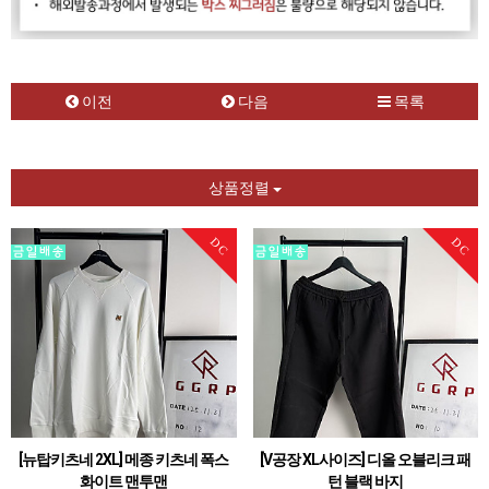
이전
다음
목록
상품정렬
DC
DC
[뉴탑키츠네 2XL] 메종 키츠네 폭스
[V공장 XL사이즈] 디올 오블리크 패
화이트 맨투맨
턴 블랙 바지