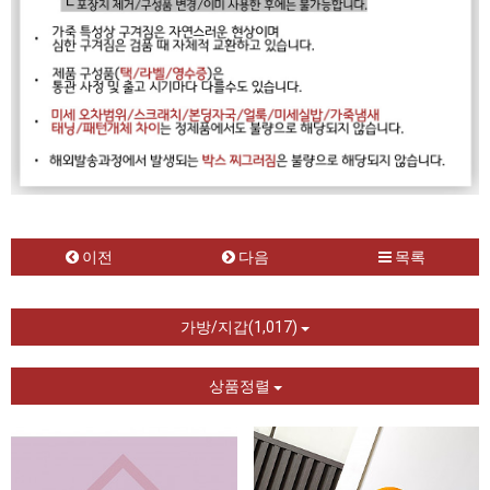
이전
다음
목록
가방/지갑(1,017)
상품정렬