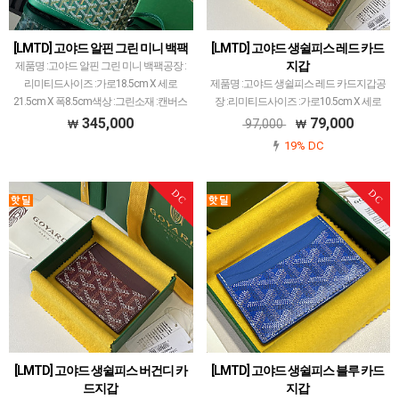
[LMTD] 고야드 알핀 그린 미니 백팩
[LMTD] 고야드 생쉴피스 레드 카드
지갑
제품명 :고야드 알핀 그린 미니 백팩공장 :
리미티드사이즈 :가로18.5cm X 세로
제품명 :고야드 생쉴피스 레드 카드지갑공
21.5cm X 폭8.5cm색상 :그린소재 :캔버스
장 :리미티드사이즈 :가로10.5cm X 세로
앤카프스킨고야드 레플 제품 중에서 개체
7cm색상 :레드소재 :캔버스 앤카프스킨고
345,000
79,000
97,000
차이 가장 최소화된 공장입니다.고야드에
야드 레플 제품 중에서 개체 차이 가장 최
19% DC
서 …
소화된 공장입니다.고야드에서 많이 사용
되는 PVC…
DC
DC
[LMTD] 고야드 생쉴피스 버건디 카
[LMTD] 고야드 생쉴피스 블루 카드
드지갑
지갑