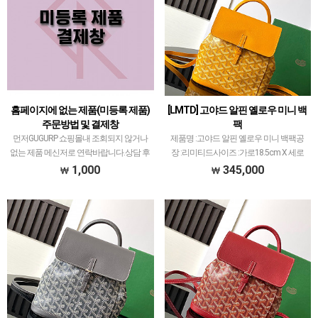
홈페이지에 없는 제품(미등록 제품)
[LMTD] 고야드 알핀 옐로우 미니 백
주문방법 및 결제창
팩
먼저GUGURP 쇼핑몰내 조회되지 않거나
제품명 :고야드 알핀 옐로우 미니 백팩공
없는 제품 메신저로 연락바랍니다.상담 후
장 :리미티드사이즈 :가로18.5cm X 세로
제품유무 확인 및 구매결정되면 본 페이지
21.5cm X 폭8.5cm색상 :옐로우소재 :캔버
1,000
345,000
에서 가격 조절하여 결제하시면 됩니
스 앤카프스킨고야드 레플 제품 중에서 개
다.ex. 340,000원이면 1,000 X 340개 가격
체 차이 가장 최소화된 공장입니다.고야드
조…
에…