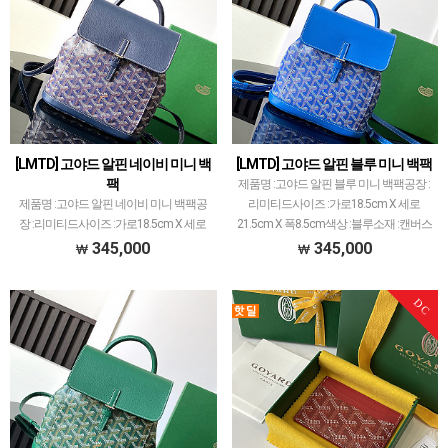
[LMTD] 고야드 알핀 네이비 미니 백
[LMTD] 고야드 알핀 블루 미니 백팩
팩
제품명 :고야드 알핀 블루 미니 백팩공장 :
제품명 :고야드 알핀 네이비 미니 백팩공
리미티드사이즈 :가로18.5cm X 세로
장 :리미티드사이즈 :가로18.5cm X 세로
21.5cm X 폭8.5cm색상 :블루소재 :캔버스
21.5cm X 폭8.5cm색상 :네이비소재 :캔버
앤카프스킨고야드 레플 제품 중에서 개체
345,000
345,000
스 앤카프스킨고야드 레플 제품 중에서 개
차이 가장 최소화된 공장입니다.고야드에
체 차이 가장 최소화된 공장입니다.고야드
서 …
DC
에…