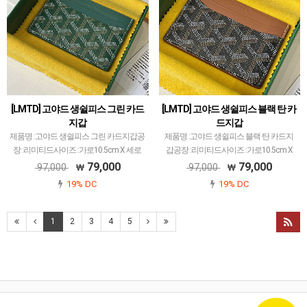
[LMTD] 고야드 생쉴피스 그린 카드
[LMTD] 고야드 생쉴피스 블랙 탄 카
지갑
드지갑
제품명 :고야드 생쉴피스 그린 카드지갑공
제품명 :고야드 생쉴피스 블랙 탄 카드지
장 :리미티드사이즈 :가로10.5cm X 세로
갑공장 :리미티드사이즈 :가로10.5cm X
7cm색상 :그린소재 :캔버스 앤카프스킨고
세로7cm색상 :블랙 탄소재 :캔버스 앤카
79,000
79,000
97,000
97,000
야드 레플 제품 중에서 개체 차이 가장 최
프스킨고야드 레플 제품 중에서 개체 차이
19% DC
19% DC
소화된 공장입니다.고야드에서 많이 사용
가장 최소화된 공장입니다.고야드에서 많
되는 PVC…
이 사용되는…
1
2
3
4
5