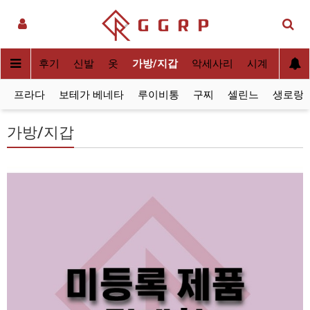
 정보
후기
신발
옷
가방/지갑
악세사리
시계
프라다
보테가 베네타
루이비통
구찌
셀린느
생로랑
가방/지갑