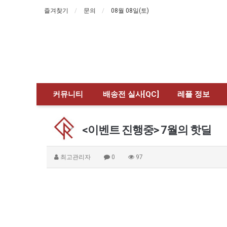
즐겨찾기
문의
08월 08일(토)
커뮤니티
배송전 실사[QC]
레플 정보
<이벤트 진행중> 7월의 핫딜
최고관리자
0
97