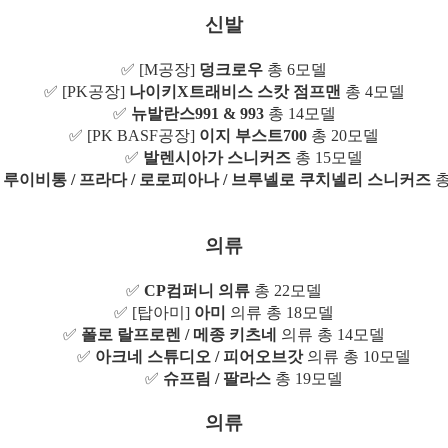
신발
✅ [M공장]
덩크로우
총 6모델
✅ [PK공장]
나이키X트래비스 스캇 점프맨
총 4모델
✅
뉴발란스991 & 993
총 14모델
✅ [PK BASF공장]
이지 부스트700
총 20모델
✅
발렌시아가 스니커즈
총 15모델
✅
루이비통 / 프라다 / 로로피아나 / 브루넬로 쿠치넬리 스니커즈
총
의류
✅
CP컴퍼니 의류
총 22모델
✅ [탑아미]
아미
의류 총 18모델
✅
폴로 랄프로렌 / 메종 키츠네
의류 총 14모델
✅
아크네 스튜디오 / 피어오브갓
의류 총 10모델
✅
슈프림 / 팔라스
총 19모델
의류