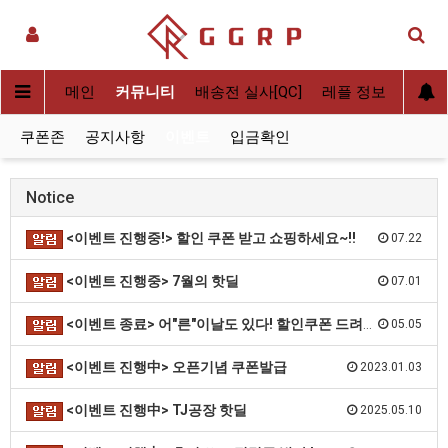
메인
커뮤니티
배송전 실사[QC]
레플 정보
후기
쿠폰존
공지사항
이벤트
입금확인
Notice
<이벤트 진행중!> 할인 쿠폰 받고 쇼핑하세요~!!
07.22
<이벤트 진행중> 7월의 핫딜
07.01
<이벤트 종료> 어"른"이날도 있다! 할인쿠폰 드려요~
05.05
<이벤트 진행中> 오픈기념 쿠폰발급
2023.01.03
<이벤트 진행中> TJ공장 핫딜
2025.05.10