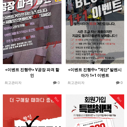
<이벤트 진행中> V공장 파격 할
<이벤트 진행中> "계단" 발렌시
인
아가 1+1 이벤트
0
0
최고관리자
최고관리자
Hot
Hot